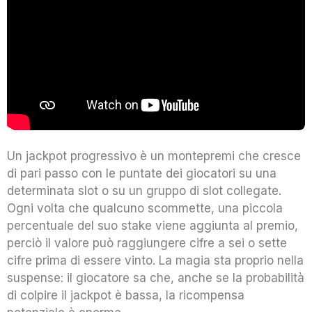
Un jackpot progressivo è un montepremi che cresce
di pari passo con le puntate dei giocatori su una
determinata slot o su un gruppo di slot collegate.
Ogni volta che qualcuno scommette, una piccola
percentuale del suo stake viene aggiunta al premio,
perciò il valore può raggiungere cifre a sei o sette
cifre prima di essere vinto. La magia sta proprio nella
suspense: il giocatore sa che, anche se la probabilità
di colpire il jackpot è bassa, la ricompensa