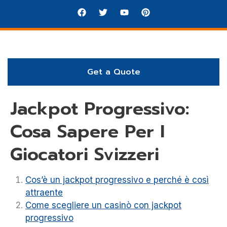
Get a Quote
Jackpot Progressivo:
Cosa Sapere Per I
Giocatori Svizzeri
Cos’è un jackpot progressivo e perché è così
attraente
Come scegliere un casinò con jackpot
progressivo