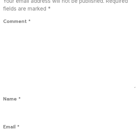
Your email address will not be published.
Required
fields are marked
*
Comment
*
Name
*
Email
*