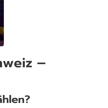
hweiz –
ählen?