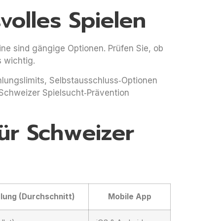
olles Spielen
ine sind gängige Optionen. Prüfen Sie, ob
 wichtig.
hlungslimits, Selbstausschluss‑Optionen
 Schweizer Spielsucht‑Prävention
ür Schweizer
lung (Durchschnitt)
Mobile App