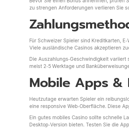
Bevor Sie einen Bonus annehmen, prüfen Si
zu strengen Anforderungen verlieren Sie sc
Zahlungsmetho
Für Schweizer Spieler sind Kreditkarten, E
Viele ausländische Casinos akzeptieren z
Die Auszahlungs‑Geschwindigkeit variiert 
meist 2‑5 Werktage und Banküberweisungen
Mobile Apps & L
Heutzutage erwarten Spieler ein reibungslo
eine responsive Web‑Oberfläche. Diese App
Ein gutes mobiles Casino sollte schnelle 
Desktop‑Version bieten. Testen Sie die App