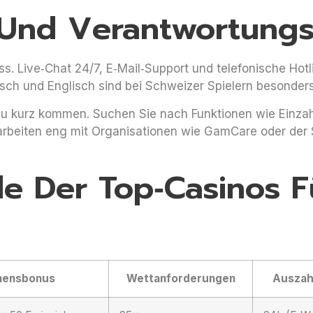
Und Verantwortungsv
ss. Live‑Chat 24/7, E‑Mail‑Support und telefonische Hotl
ch und Englisch sind bei Schweizer Spielern besonders
 zu kurz kommen. Suchen Sie nach Funktionen wie Einza
r arbeiten eng mit Organisationen wie GamCare oder der
le Der Top‑Casinos F
mensbonus
Wettanforderungen
Auszah