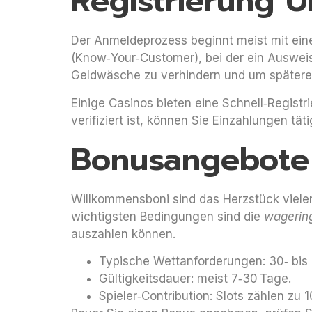
Registrierung Un
Der Anmeldeprozess beginnt meist mit ein
(Know‑Your‑Customer), bei der ein Auswei
Geldwäsche zu verhindern und um spätere
Einige Casinos bieten eine Schnell‑Registri
verifiziert ist, können Sie Einzahlungen t
Bonusangebote
Willkommensboni sind das Herzstück vieler
wichtigsten Bedingungen sind die
wagerin
auszahlen können.
Typische Wettanforderungen: 30‑ bis
Gültigkeitsdauer: meist 7‑30 Tage.
Spieler‑Contribution: Slots zählen zu 