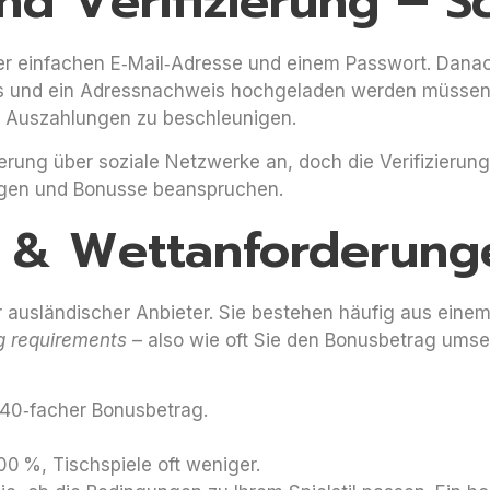
d Verifizierung – Sch
er einfachen E‑Mail‑Adresse und einem Passwort. Danac
s und ein Adressnachweis hochgeladen werden müssen. D
 Auszahlungen zu beschleunigen.
erung über soziale Netzwerke an, doch die Verifizierung
ätigen und Bonusse beanspruchen.
 & Wettanforderung
 ausländischer Anbieter. Sie bestehen häufig aus einem 
g requirements
– also wie oft Sie den Bonusbetrag ums
 40‑facher Bonusbetrag.
100 %, Tischspiele oft weniger.